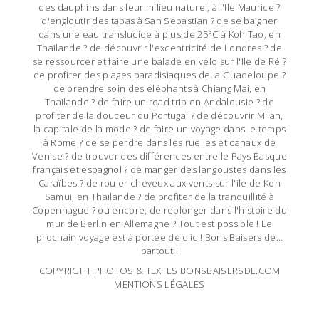
des dauphins dans leur milieu naturel, à l'Ile Maurice ?
d'engloutir des tapas à San Sebastian ? de se baigner
dans une eau translucide à plus de 25°C à Koh Tao, en
Thailande ? de découvrir l'excentricité de Londres ? de
se ressourcer et faire une balade en vélo sur l'Ile de Ré ?
de profiter des plages paradisiaques de la Guadeloupe ?
de prendre soin des éléphants à Chiang Mai, en
Thailande ? de faire un road trip en Andalousie ? de
profiter de la douceur du Portugal ? de découvrir Milan,
la capitale de la mode ? de faire un voyage dans le temps
à Rome ? de se perdre dans les ruelles et canaux de
Venise ? de trouver des différences entre le Pays Basque
français et espagnol ? de manger des langoustes dans les
Caraïbes ? de rouler cheveux aux vents sur l'ile de Koh
Samui, en Thailande ? de profiter de la tranquillité à
Copenhague ? ou encore, de replonger dans l'histoire du
mur de Berlin en Allemagne ? Tout est possible ! Le
prochain voyage est à portée de clic ! Bons Baisers de…
partout !
COPYRIGHT PHOTOS & TEXTES BONSBAISERSDE.COM
MENTIONS LÉGALES