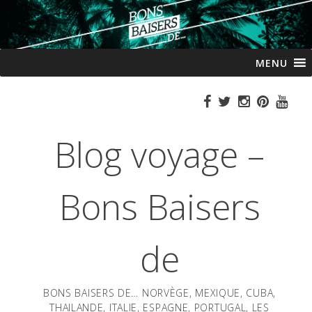
Passer
MENU
au
contenu
Blog voyage –
Bons Baisers
de
BONS BAISERS DE… NORVÈGE, MEXIQUE, CUBA,
THAILANDE, ITALIE, ESPAGNE, PORTUGAL, LES