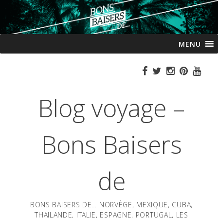
Passer
MENU
au
contenu
Blog voyage –
Bons Baisers
de
BONS BAISERS DE… NORVÈGE, MEXIQUE, CUBA,
THAILANDE, ITALIE, ESPAGNE, PORTUGAL, LES