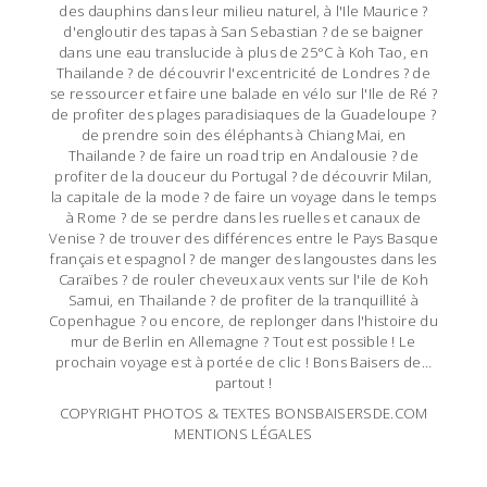
des dauphins dans leur milieu naturel, à l'Ile Maurice ?
d'engloutir des tapas à San Sebastian ? de se baigner
dans une eau translucide à plus de 25°C à Koh Tao, en
Thailande ? de découvrir l'excentricité de Londres ? de
se ressourcer et faire une balade en vélo sur l'Ile de Ré ?
de profiter des plages paradisiaques de la Guadeloupe ?
de prendre soin des éléphants à Chiang Mai, en
Thailande ? de faire un road trip en Andalousie ? de
profiter de la douceur du Portugal ? de découvrir Milan,
la capitale de la mode ? de faire un voyage dans le temps
à Rome ? de se perdre dans les ruelles et canaux de
Venise ? de trouver des différences entre le Pays Basque
français et espagnol ? de manger des langoustes dans les
Caraïbes ? de rouler cheveux aux vents sur l'ile de Koh
Samui, en Thailande ? de profiter de la tranquillité à
Copenhague ? ou encore, de replonger dans l'histoire du
mur de Berlin en Allemagne ? Tout est possible ! Le
prochain voyage est à portée de clic ! Bons Baisers de…
partout !
COPYRIGHT PHOTOS & TEXTES BONSBAISERSDE.COM
MENTIONS LÉGALES