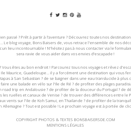
bien passé ? Prêt à partir à l'aventure ? Découvrez toutes nos destinations
 Le blog voyage, Bons Baisers de, vous retrace l'ensemble de nos déco
un lieu incontournable ! N'hésitez pas à nous contacter via le formulai
sera ravie de vous aider dans vos envies d'escapade !
 Vous êtes au bon endroit ! Parcourez tous nos voyages et rêvez d'esca
, Ile Maurice, Guadeloupe… il y a forcément une destination qui vous fer
des tapas à San Sebastian ? de se baigner dans une eau translucide à plus
 faire une balade en vélo sur l'Ile de Ré ? de profiter des plages para
 road trip en Andalousie ? de profiter de la douceur du Portugal ? de dé
 les ruelles et canaux de Venise ? de trouver des différences entre le 
ux vents sur l'ile de Koh Samui, en Thailande ? de profiter de la tranq
en Allemagne ? Tout est possible ! Le prochain voyage est à portée de clic
COPYRIGHT PHOTOS & TEXTES BONSBAISERSDE.COM
MENTIONS LÉGALES