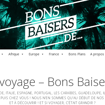
Afrique
Europe
France
Bons Plans
A propos
 voyage – Bons Baise
E, ITALIE, ESPAGNE, PORTUGAL, LES CARAÏBES, GUADELOUPE, 
PUIS CHEZ VOUS ! NOUS N’EN SOMMES QU’AU DÉBUT DE NOS 
ET À DÉCOUVRIR ! ET SI VOYAGER, C’ÉTAIT GRANDIR ?