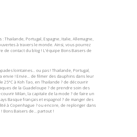
 : Thailande, Portugal, Espagne, Italie, Allemagne,
uvertes à travers le monde. Ainsi, vous pourrez
re de contact du blog ! L'équipe Bons Baisers de
pades lointaines… ou pas ! Thailande, Portugal,
a envie ! Envie… de filmer des dauphins dans leur
 de 25°C à Koh Tao, en Thailande ? de découvrir
disiaques de la Guadeloupe ? de prendre soin des
couvrir Milan, la capitale de la mode ? de faire un
Pays Basque français et espagnol ? de manger des
uillité à Copenhague ? ou encore, de replonger dans
 ! Bons Baisers de… partout !