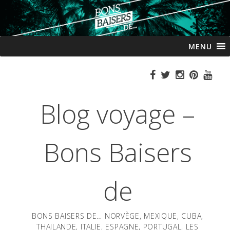
Passer
MENU
au
contenu
Blog voyage –
Bons Baisers
de
BONS BAISERS DE… NORVÈGE, MEXIQUE, CUBA,
THAILANDE, ITALIE, ESPAGNE, PORTUGAL, LES