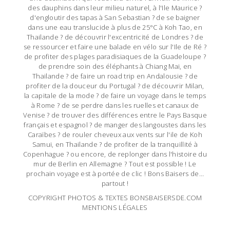
des dauphins dans leur milieu naturel, à l'Ile Maurice ?
d'engloutir des tapas à San Sebastian ? de se baigner
dans une eau translucide à plus de 25°C à Koh Tao, en
Thailande ? de découvrir l'excentricité de Londres ? de
se ressourcer et faire une balade en vélo sur l'Ile de Ré ?
de profiter des plages paradisiaques de la Guadeloupe ?
de prendre soin des éléphants à Chiang Mai, en
Thailande ? de faire un road trip en Andalousie ? de
profiter de la douceur du Portugal ? de découvrir Milan,
la capitale de la mode ? de faire un voyage dans le temps
à Rome ? de se perdre dans les ruelles et canaux de
Venise ? de trouver des différences entre le Pays Basque
français et espagnol ? de manger des langoustes dans les
Caraïbes ? de rouler cheveux aux vents sur l'ile de Koh
Samui, en Thailande ? de profiter de la tranquillité à
Copenhague ? ou encore, de replonger dans l'histoire du
mur de Berlin en Allemagne ? Tout est possible ! Le
prochain voyage est à portée de clic ! Bons Baisers de…
partout !
COPYRIGHT PHOTOS & TEXTES BONSBAISERSDE.COM
MENTIONS LÉGALES