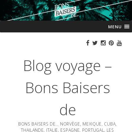
Passer
MENU
au
contenu
Blog voyage –
Bons Baisers
de
BONS BAISERS DE… NORVÈGE, MEXIQUE, CUBA,
THAILANDE, ITALIE, ESPAGNE, PORTUGAL, LES