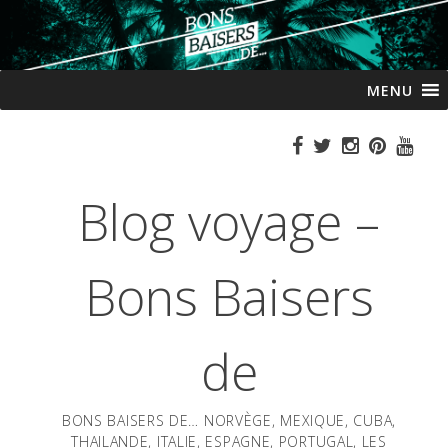
Passer
MENU
au
contenu
Blog voyage –
Bons Baisers
de
BONS BAISERS DE… NORVÈGE, MEXIQUE, CUBA,
THAILANDE, ITALIE, ESPAGNE, PORTUGAL, LES