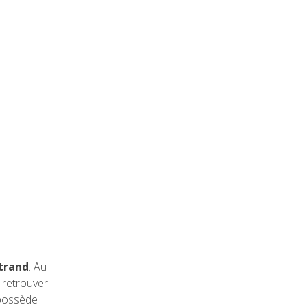
trand
. Au
e retrouver
 possède