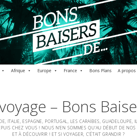
Afrique
Europe
France
Bons Plans
A propos
 voyage – Bons Baise
E, ITALIE, ESPAGNE, PORTUGAL, LES CARAÏBES, GUADELOUPE, 
PUIS CHEZ VOUS ! NOUS N’EN SOMMES QU’AU DÉBUT DE NOS 
ET À DÉCOUVRIR ! ET SI VOYAGER, C’ÉTAIT GRANDIR ?