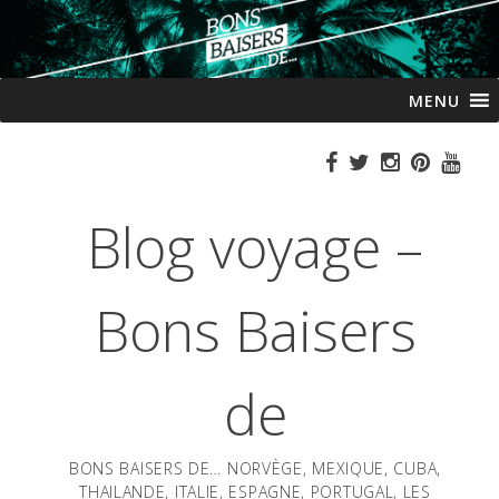
Passer
MENU
au
contenu
Blog voyage –
Bons Baisers
de
BONS BAISERS DE… NORVÈGE, MEXIQUE, CUBA,
THAILANDE, ITALIE, ESPAGNE, PORTUGAL, LES