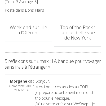
[Total:
3
Average:
5
]
Posté dans
Bons Plans
Poste
Week-end sur l’ile
Top of the Rock :
navigation
d’Oléron
la plus belle vue
de New York
5 réflexions sur «
max : LA banque pour voyager
sans frais à l’étranger
»
Morgane
dit :
Bonjour,
6 novembre 2018 à
Merci pour ces articles au TOP!
22 h 36 min
Je prépare actuellement mon road
trip pour le Mexique.
J’ai lue votre article sur WeSwap… Je