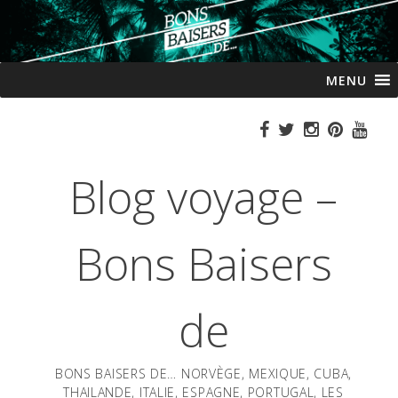
Passer
MENU
au
contenu
Blog voyage –
Bons Baisers
de
BONS BAISERS DE… NORVÈGE, MEXIQUE, CUBA,
THAILANDE, ITALIE, ESPAGNE, PORTUGAL, LES