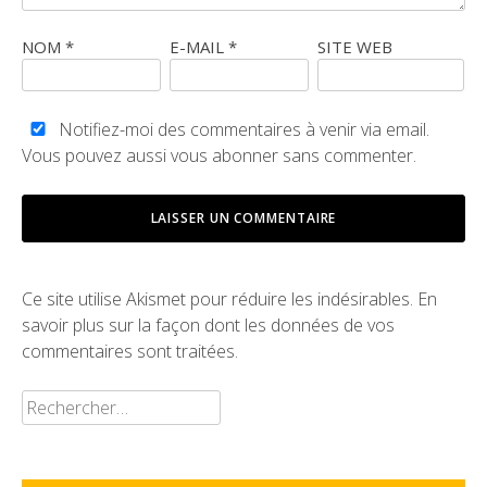
NOM
*
E-MAIL
*
SITE WEB
Notifiez-moi des commentaires à venir via email.
Vous pouvez aussi
vous abonner
sans commenter.
Ce site utilise Akismet pour réduire les indésirables.
En
savoir plus sur la façon dont les données de vos
commentaires sont traitées
.
Rechercher :