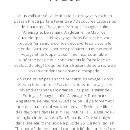
Vous voilà arrivés à destination. Le voyage s'est bien
passé ? Prêt à partir à l'aventure ? Découvrez toutes nos
destinations : Thailande, Portugal, Espagne, Italie,
Allemagne, Danemark, Angleterre, Ile Maurice,
Guadeloupe… Le blog voyage, Bons Baisers de, vous
retrace l'ensemble de nos découvertes à travers le
monde. Ainsi, vous pourrez préparer au mieux votre
voyage et ne louper aucun lieu incontournable !
N'hésitez pas à nous contacter via le formulaire de
contact du blog ! L'équipe Bons Baisers de sera ravie de
vous aider dans vos envies d'escapade !
Vous ne savez pas encore où partir en voyage ? Vous
êtes au bon endroit ! Parcourez tous nos voyages et
rêvez d'escapades lointaines… ou pas ! Thailande,
Portugal, Espagne, Italie, Allemagne, Danemark,
Angleterre, Ile Maurice, Guadeloupe… il y a forcément
une destination qui vous fera envie ! Envie… de filmer
des dauphins dans leur milieu naturel, à l'Ile Maurice ?
d'engloutir des tapas à San Sebastian ? de se baigner
dans une eau translucide à plus de 25°C à Koh Tao, en
Thailande ? de découvrir l'excentricité de Londres ? de