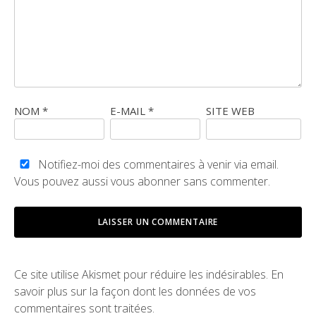
NOM
*
E-MAIL
*
SITE WEB
Notifiez-moi des commentaires à venir via email.
Vous pouvez aussi
vous abonner
sans commenter.
Ce site utilise Akismet pour réduire les indésirables.
En
savoir plus sur la façon dont les données de vos
commentaires sont traitées
.