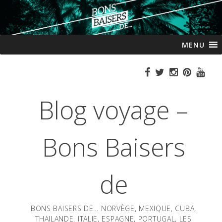
Passer
MENU
au
contenu
Blog voyage –
Bons Baisers
de
BONS BAISERS DE… NORVÈGE, MEXIQUE, CUBA,
THAILANDE, ITALIE, ESPAGNE, PORTUGAL, LES