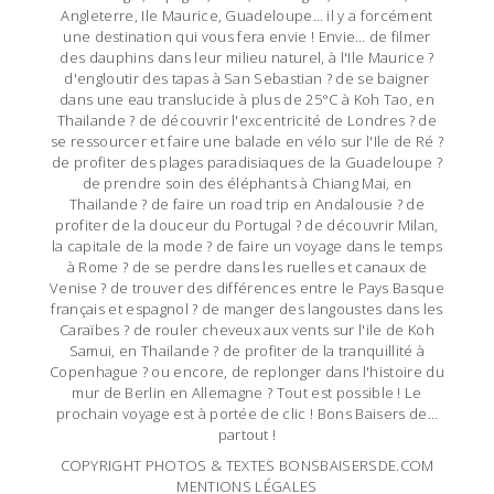
Angleterre, Ile Maurice, Guadeloupe… il y a forcément
une destination qui vous fera envie ! Envie… de filmer
des dauphins dans leur milieu naturel, à l'Ile Maurice ?
d'engloutir des tapas à San Sebastian ? de se baigner
dans une eau translucide à plus de 25°C à Koh Tao, en
Thailande ? de découvrir l'excentricité de Londres ? de
se ressourcer et faire une balade en vélo sur l'Ile de Ré ?
de profiter des plages paradisiaques de la Guadeloupe ?
de prendre soin des éléphants à Chiang Mai, en
Thailande ? de faire un road trip en Andalousie ? de
profiter de la douceur du Portugal ? de découvrir Milan,
la capitale de la mode ? de faire un voyage dans le temps
à Rome ? de se perdre dans les ruelles et canaux de
Venise ? de trouver des différences entre le Pays Basque
français et espagnol ? de manger des langoustes dans les
Caraïbes ? de rouler cheveux aux vents sur l'ile de Koh
Samui, en Thailande ? de profiter de la tranquillité à
Copenhague ? ou encore, de replonger dans l'histoire du
mur de Berlin en Allemagne ? Tout est possible ! Le
prochain voyage est à portée de clic ! Bons Baisers de…
partout !
COPYRIGHT PHOTOS & TEXTES BONSBAISERSDE.COM
MENTIONS LÉGALES