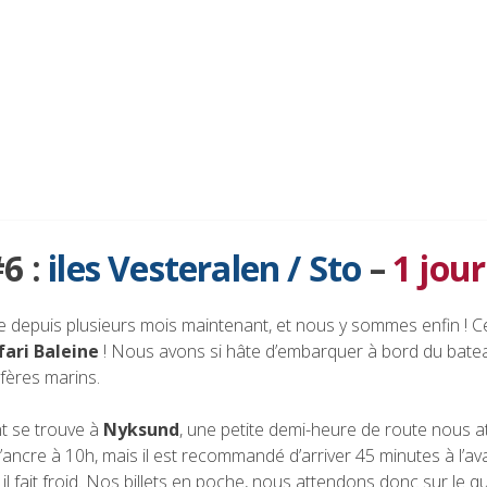
6 :
iles Vesteralen / Sto
–
1 jour
vée depuis plusieurs mois maintenant, et nous y sommes enfin ! C
fari Baleine
! Nous avons si hâte d’embarquer à bord du bate
fères marins.
t se trouve à
Nyksund
, une petite demi-heure de route nous a
 l’ancre à 10h, mais il est recommandé d’arriver 45 minutes à l’a
et il fait froid. Nos billets en poche, nous attendons donc sur le qu