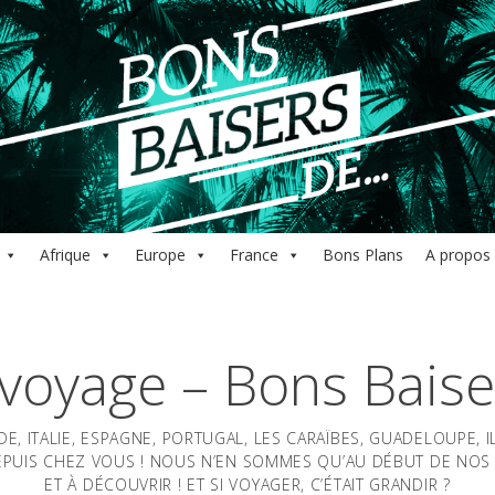
Afrique
Europe
France
Bons Plans
A propos
 voyage – Bons Baise
E, ITALIE, ESPAGNE, PORTUGAL, LES CARAÏBES, GUADELOUPE, 
PUIS CHEZ VOUS ! NOUS N’EN SOMMES QU’AU DÉBUT DE NOS 
ET À DÉCOUVRIR ! ET SI VOYAGER, C’ÉTAIT GRANDIR ?