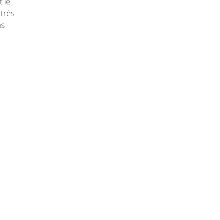
 le
 très
ns