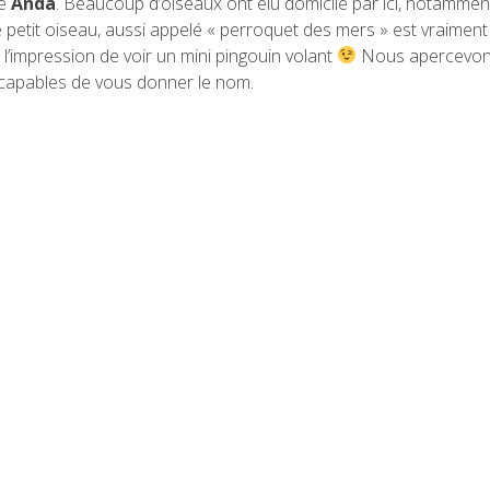
le
Anda
. Beaucoup d’oiseaux ont élu domicile par ici, notamment
 Ce petit oiseau, aussi appelé « perroquet des mers » est vraiment
l’impression de voir un mini pingouin volant
Nous apercevo
capables de vous donner le nom.