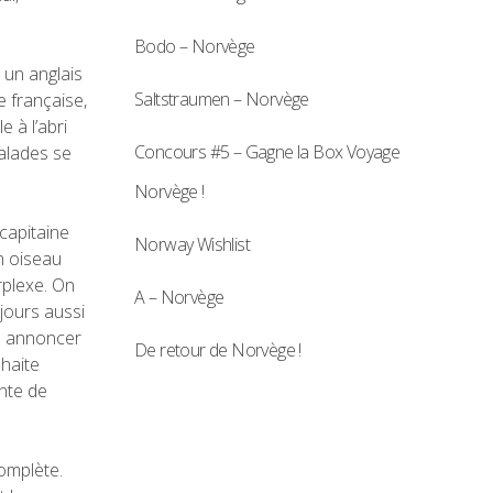
Bodo – Norvège
 un anglais
Saltstraumen – Norvège
 française,
 à l’abri
Concours #5 – Gagne la Box Voyage
alades se
Norvège !
 capitaine
Norway Wishlist
un oiseau
rplexe. On
A – Norvège
jours aussi
us annoncer
De retour de Norvège !
uhaite
ente de
omplète.