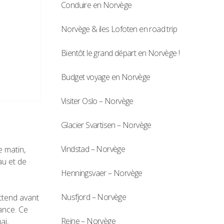
Conduire en Norvège
Norvège & iles Lofoten en road trip
Bientôt le grand départ en Norvège !
Budget voyage en Norvège
Visiter Oslo – Norvège
Glacier Svartisen – Norvège
Vindstad – Norvège
e matin,
au et de
Henningsvaer – Norvège
Nusfjord – Norvège
ttend avant
vance. Ce
Reine – Norvège
ai,