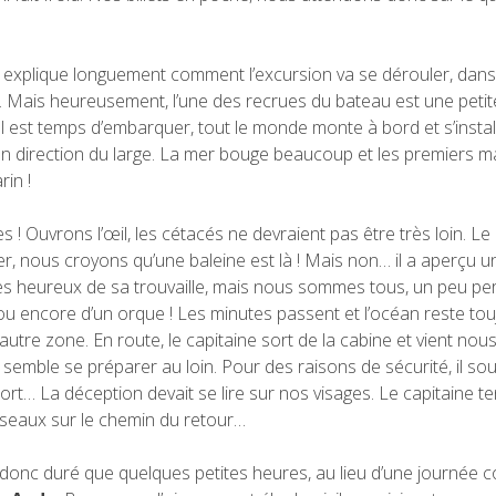
ous explique longuement comment l’excursion va se dérouler, dans
 Mais heureusement, l’une des recrues du bateau est une petite
l est temps d’embarquer, tout le monde monte à bord et s’installe
en direction du large. La mer bouge beaucoup et les premiers m
rin !
! Ouvrons l’œil, les cétacés ne devraient pas être très loin. Le
ier, nous croyons qu’une baleine est là ! Mais non… il a aperçu 
très heureux de sa trouvaille, mais nous sommes tous, un peu pe
ou encore d’un orque ! Les minutes passent et l’océan reste tou
utre zone. En route, le capitaine sort de la cabine et vient no
 semble se préparer au loin. Pour des raisons de sécurité, il so
port… La déception devait se lire sur nos visages. Le capitaine t
seaux sur le chemin du retour…
donc duré que quelques petites heures, au lieu d’une journée c