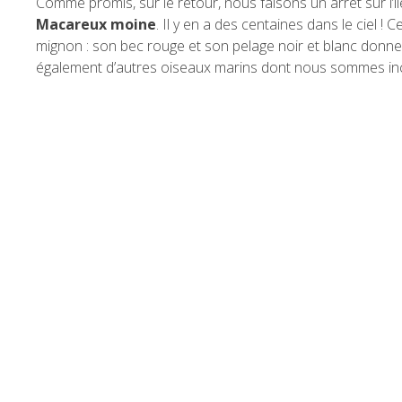
Comme promis, sur le retour, nous faisons un arrêt sur l’i
Macareux moine
. Il y en a des centaines dans le ciel !
mignon : son bec rouge et son pelage noir et blanc donne 
également d’autres oiseaux marins dont nous sommes in