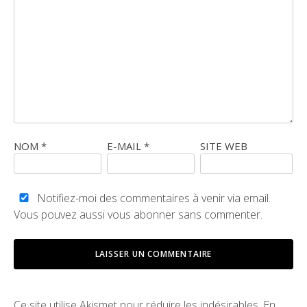
NOM
*
E-MAIL
*
SITE WEB
Notifiez-moi des commentaires à venir via email.
Vous pouvez aussi
vous abonner
sans commenter.
Ce site utilise Akismet pour réduire les indésirables.
En