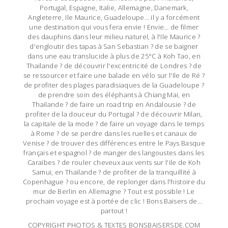
Portugal, Espagne, Italie, Allemagne, Danemark,
Angleterre, Ile Maurice, Guadeloupe… il y a forcément
une destination qui vous fera envie ! Envie… de filmer
des dauphins dans leur milieu naturel, à l'Ile Maurice ?
d'engloutir des tapas à San Sebastian ? de se baigner
dans une eau translucide à plus de 25°C à Koh Tao, en
Thailande ? de découvrir l'excentricité de Londres ? de
se ressourcer et faire une balade en vélo sur l'Ile de Ré ?
de profiter des plages paradisiaques de la Guadeloupe ?
de prendre soin des éléphants à Chiang Mai, en
Thailande ? de faire un road trip en Andalousie ? de
profiter de la douceur du Portugal ? de découvrir Milan,
la capitale de la mode ? de faire un voyage dans le temps
à Rome ? de se perdre dans les ruelles et canaux de
Venise ? de trouver des différences entre le Pays Basque
français et espagnol ? de manger des langoustes dans les
Caraïbes ? de rouler cheveux aux vents sur l'ile de Koh
Samui, en Thailande ? de profiter de la tranquillité à
Copenhague ? ou encore, de replonger dans l'histoire du
mur de Berlin en Allemagne ? Tout est possible ! Le
prochain voyage est à portée de clic ! Bons Baisers de…
partout !
COPYRIGHT PHOTOS & TEXTES BONSBAISERSDE.COM