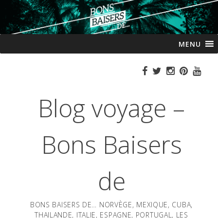
Passer
MENU
au
contenu
Blog voyage –
Bons Baisers
de
BONS BAISERS DE… NORVÈGE, MEXIQUE, CUBA,
THAILANDE, ITALIE, ESPAGNE, PORTUGAL, LES