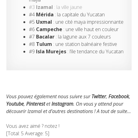
#3
Izamal
: la ville jaune
#4
Mérida
: la capitale du Yucatan
#5
Uxmal
: une cité maya impressionnante
#6
Campeche
: une ville haut en couleur
#7
Bacalar
: la lagune aux 7 couleurs
#8
Tulum
: une station balnéaire festive
#9
Isla Murejes
: l’ile tendance du Yucatan
Vous pouvez également nous suivre sur
Twitter
,
Facebook
,
Youtube
,
Pinterest
et
Instagram
. On vous y attend pour
découvrir Izamal et d’autres destinations ! A tout de suite…
Vous avez aimé ? notez !
[Total:
5
Average:
5
]