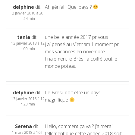
delphine
dit :
Ah génial ! Quel pays ?
2 janvier 2018 à 20
h 54 min
tania
dit :
une belle année 2017 pr vous
13 janvier 2018 à 12
j ai pensé au Vietnam 1 moment pr
h 00 min
mes vacances en novembre
finalement le Brésil a coiffé tout le
monde poteau
delphine
dit :
Le Brésil doit être un pays
13 janvier 2018 à 12
magnifique
h 23 min
Serena
dit :
Hello, comment ça va ? J’aimerai
1 mars 2018 à 16 h
tellement que cette année 2018 soit