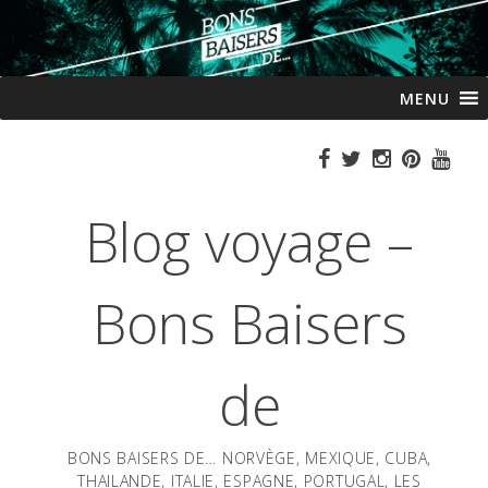
Passer
MENU
au
contenu
Blog voyage –
Bons Baisers
de
BONS BAISERS DE… NORVÈGE, MEXIQUE, CUBA,
THAILANDE, ITALIE, ESPAGNE, PORTUGAL, LES