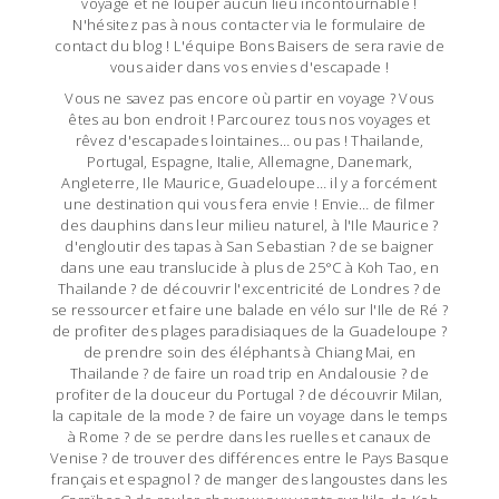
voyage et ne louper aucun lieu incontournable !
N'hésitez pas à nous contacter via le formulaire de
contact du blog ! L'équipe Bons Baisers de sera ravie de
vous aider dans vos envies d'escapade !
Vous ne savez pas encore où partir en voyage ? Vous
êtes au bon endroit ! Parcourez tous nos voyages et
rêvez d'escapades lointaines… ou pas ! Thailande,
Portugal, Espagne, Italie, Allemagne, Danemark,
Angleterre, Ile Maurice, Guadeloupe… il y a forcément
une destination qui vous fera envie ! Envie… de filmer
des dauphins dans leur milieu naturel, à l'Ile Maurice ?
d'engloutir des tapas à San Sebastian ? de se baigner
dans une eau translucide à plus de 25°C à Koh Tao, en
Thailande ? de découvrir l'excentricité de Londres ? de
se ressourcer et faire une balade en vélo sur l'Ile de Ré ?
de profiter des plages paradisiaques de la Guadeloupe ?
de prendre soin des éléphants à Chiang Mai, en
Thailande ? de faire un road trip en Andalousie ? de
profiter de la douceur du Portugal ? de découvrir Milan,
la capitale de la mode ? de faire un voyage dans le temps
à Rome ? de se perdre dans les ruelles et canaux de
Venise ? de trouver des différences entre le Pays Basque
français et espagnol ? de manger des langoustes dans les